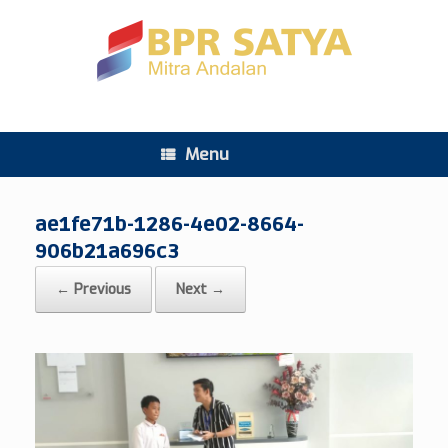
Menu
ae1fe71b-1286-4e02-8664-
906b21a696c3
← Previous
Next →