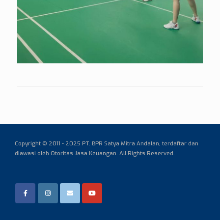
Copyright © 2011 - 2025 PT. BPR Satya Mitra Andalan,
terdaftar dan
diawasi oleh Otoritas Jasa Keuangan. All Rights Reserved.