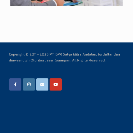
Copyright © 2011 - 2025 PT. BPR Satya Mitra Andalan,
terdaftar dan
diawasi oleh Otoritas Jasa Keuangan. All Rights Reserved.